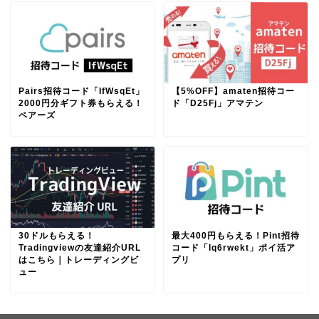
Pairs招待コード「IfWsqEt」
【5%OFF】amaten招待コー
2000円分ギフト券もらえる！
ド「D25Fj」アマテン
ペアーズ
30ドルもらえる！
最大400円もらえる！Pint招待
Tradingviewの友達紹介URL
コード「lq6rwekt」ポイ活ア
はこちら｜トレーディングビ
プリ
ュー