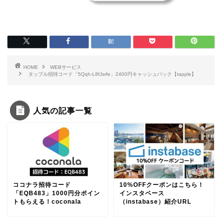
HOME
WEBサービス
タップル招待コード「5Qqh-L8fJsrfe」2400円キャッシュバック【tapple】
人気の記事一覧
ココナラ招待コード
10%OFFクーポンはこちら！
「EQB483」1000円分ポイン
インスタベース
トもらえる！coconala
（instabase）紹介URL