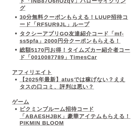
ド「INB87O6hOzqV」ハローサイクリン
グ
30分無料クーポンもらえる！LUUP招待コ
ード「RF5UR9JL」ループ
タクシーアプリGO友達紹介コード「mf-
ss5pfa」2000円分クーポンもらえる！
総額5170円お得！タイムズカー紹介者コー
ド「0010087789」TimesCar
アフィリエイト
【2025年最新】atusでは稼げない？ええ
タスの口コミ、評判は悪い？
ゲーム
ピクミンブルーム招待コード
「ABAESHJBK」豪華アイテムもらえる！
PIKMIN BLOOM